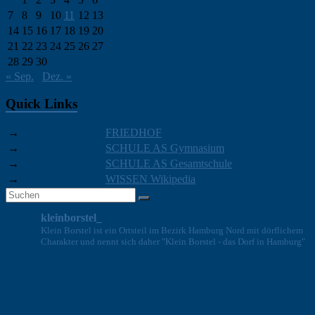
7
8
9
10
11
12
13
14
15
16
17
18
19
20
21
22
23
24
25
26
27
28
29
30
« Sep.
Dez. »
Quick Links
→
FRIEDHOF
→
SCHULE AS Gymnasium
→
SCHULE AS Gesamtschule
→
WISSEN Wikipedia
kleinborstel_
Klein Borstel ist ein Ortsteil im Bezirk Hamburg Nord mit dörflichem
Charakter und nennt sich daher "Klein Borstel - das Dorf in Hamburg"