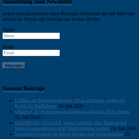
Borstel
,
Anmeldung zum Newsletter
News
Sofort nach Erscheinen eines Beitrages bekommst du eine Mail und
einmal die Woche alle Beiträge der letzten Woche.
Name
Email
Neueste Beiträge
Umbau am Alsterwanderweg: Neue Zugänge sorgen für
Kritik bei Radfahrern
28. Juli 2026
Ohlsdorf 30: Konzeptausschreibung soll noch 2026 starten
21. Juli 2026
HAMBURG WASSER weist Gerüchte über Baumängel
beim Kooperationsprojekt Wellingsbüttel zurück
16. Juli 2026
Baustellen-Update für Klein Borstel und Wellingsbüttel
25.