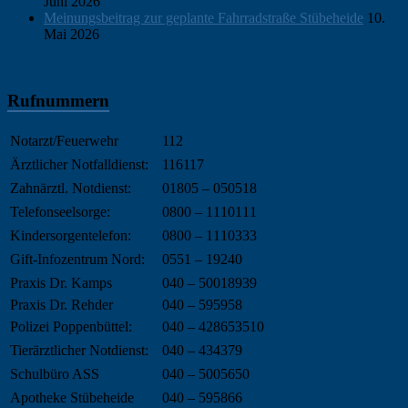
Juni 2026
Meinungsbeitrag zur geplante Fahrradstraße Stübeheide
10.
Mai 2026
Rufnummern
Notarzt/Feuerwehr
112
Ärztlicher Notfalldienst:
116117
Zahnärztl. Notdienst:
01805 – 050518
Telefonseelsorge:
0800 – 1110111
Kindersorgentelefon:
0800 – 1110333
Gift-Infozentrum Nord:
0551 – 19240
Praxis Dr. Kamps
040 – 50018939
Praxis Dr. Rehder
040 – 595958
Polizei Poppenbüttel:
040 – 428653510
Tierärztlicher Notdienst:
040 – 434379
Schulbüro ASS
040 – 5005650
Apotheke Stübeheide
040 – 595866