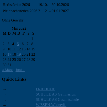
Herbstferien 2026
19.10. – 30.10.2026
Weihnachtsferien 2026
21.12. – 01.01.2027
Ohne Gewähr
Mai 2022
M
D
M
D
F
S
S
1
2
3
4
5
6
7
8
9
10
11
12
13
14
15
16
17
18
19
20
21
22
23
24
25
26
27
28
29
30
31
« März
Juni »
Quick Links
→
FRIEDHOF
→
SCHULE AS Gymnasium
→
SCHULE AS Gesamtschule
→
WISSEN Wikipedia