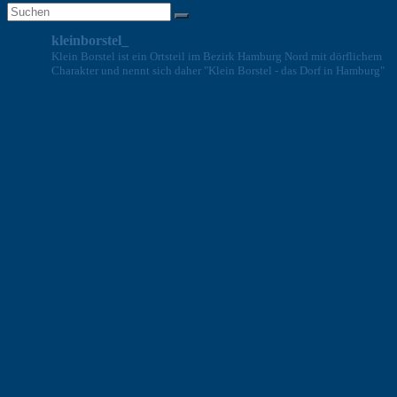
kleinborstel_
Klein Borstel ist ein Ortsteil im Bezirk Hamburg Nord mit dörflichem
Charakter und nennt sich daher "Klein Borstel - das Dorf in Hamburg"