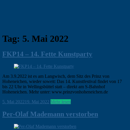
Tag:
5. Mai 2022
FKP14 – 14. Fette Kunstparty
Am 3.9.2022 ist es am Langwisch, dem Sitz des Prinz von
Hoheneichen, wieder soweit: Das 14. Kunstfestival findet von 17
bis 22 Uhr in Wellingsbüttel statt – direkt am S-Bahnhof
Hoheneichen. Mehr unter: www.prinzvonhoheneichen.de
ohirte
5. Mai 2022
19. Mai 2022
Hamburg
Keine
Mehr lesen
,
News
Kommentare
Per-Olaf Mademann verstorben