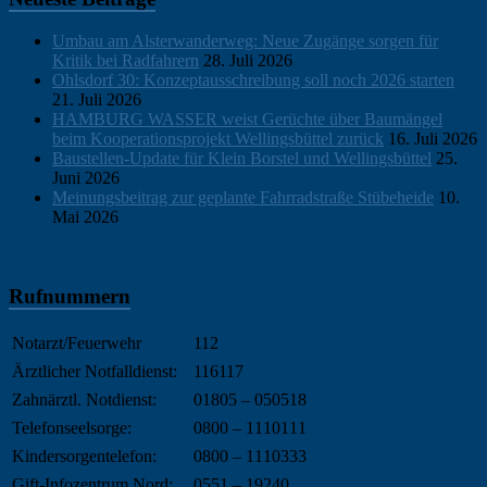
Umbau am Alsterwanderweg: Neue Zugänge sorgen für
Kritik bei Radfahrern
28. Juli 2026
Ohlsdorf 30: Konzeptausschreibung soll noch 2026 starten
21. Juli 2026
HAMBURG WASSER weist Gerüchte über Baumängel
beim Kooperationsprojekt Wellingsbüttel zurück
16. Juli 2026
Baustellen-Update für Klein Borstel und Wellingsbüttel
25.
Juni 2026
Meinungsbeitrag zur geplante Fahrradstraße Stübeheide
10.
Mai 2026
Rufnummern
Notarzt/Feuerwehr
112
Ärztlicher Notfalldienst:
116117
Zahnärztl. Notdienst:
01805 – 050518
Telefonseelsorge:
0800 – 1110111
Kindersorgentelefon:
0800 – 1110333
Gift-Infozentrum Nord:
0551 – 19240