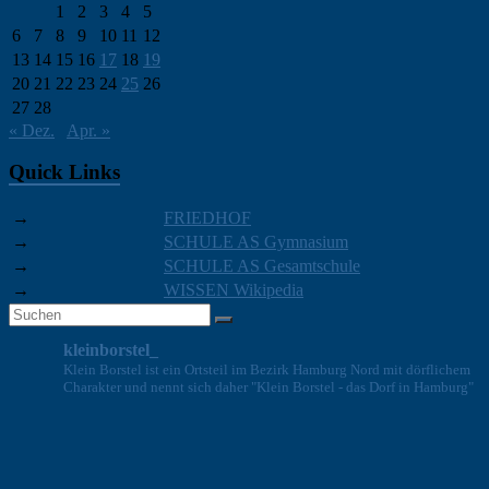
1
2
3
4
5
6
7
8
9
10
11
12
13
14
15
16
17
18
19
20
21
22
23
24
25
26
27
28
« Dez.
Apr. »
Quick Links
→
FRIEDHOF
→
SCHULE AS Gymnasium
→
SCHULE AS Gesamtschule
→
WISSEN Wikipedia
kleinborstel_
Klein Borstel ist ein Ortsteil im Bezirk Hamburg Nord mit dörflichem
Charakter und nennt sich daher "Klein Borstel - das Dorf in Hamburg"