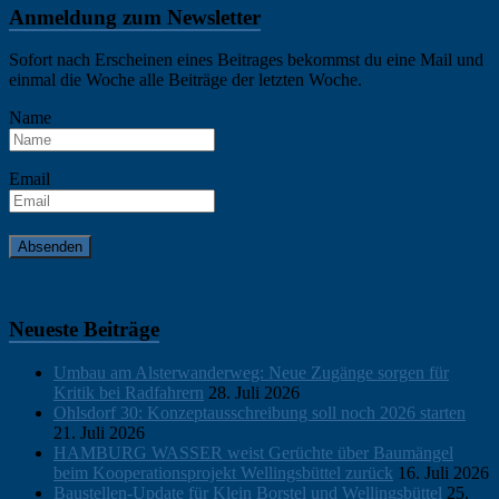
Borstel
,
Anmeldung zum Newsletter
News
Sofort nach Erscheinen eines Beitrages bekommst du eine Mail und
einmal die Woche alle Beiträge der letzten Woche.
Name
Email
Neueste Beiträge
Umbau am Alsterwanderweg: Neue Zugänge sorgen für
Kritik bei Radfahrern
28. Juli 2026
Ohlsdorf 30: Konzeptausschreibung soll noch 2026 starten
21. Juli 2026
HAMBURG WASSER weist Gerüchte über Baumängel
beim Kooperationsprojekt Wellingsbüttel zurück
16. Juli 2026
Baustellen-Update für Klein Borstel und Wellingsbüttel
25.