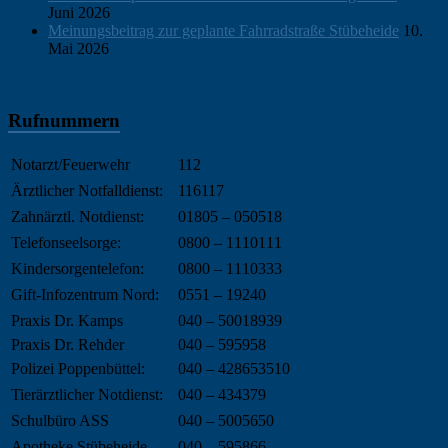
Juni 2026
Meinungsbeitrag zur geplante Fahrradstraße Stübeheide
10.
Mai 2026
Rufnummern
Notarzt/Feuerwehr
112
Ärztlicher Notfalldienst:
116117
Zahnärztl. Notdienst:
01805 – 050518
Telefonseelsorge:
0800 – 1110111
Kindersorgentelefon:
0800 – 1110333
Gift-Infozentrum Nord:
0551 – 19240
Praxis Dr. Kamps
040 – 50018939
Praxis Dr. Rehder
040 – 595958
Polizei Poppenbüttel:
040 – 428653510
Tierärztlicher Notdienst:
040 – 434379
Schulbüro ASS
040 – 5005650
Apotheke Stübeheide
040 – 595866