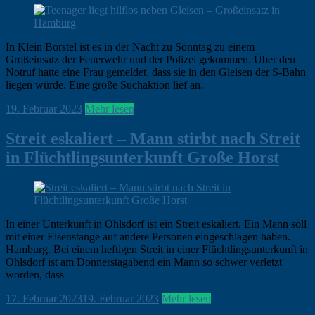
In Klein Borstel ist es in der Nacht zu Sonntag zu einem
Großeinsatz der Feuerwehr und der Polizei gekommen. Über den
Notruf hatte eine Frau gemeldet, dass sie in den Gleisen der S-Bahn
liegen würde. Eine große Suchaktion lief an.
ohirte
19. Februar 2023
Hamburg
Mehr lesen
,
Klein
Borstel
,
Streit eskaliert – Mann stirbt nach Streit
News
in Flüchtlingsunterkunft Große Horst
In einer Unterkunft in Ohlsdorf ist ein Streit eskaliert. Ein Mann soll
mit einer Eisenstange auf andere Personen eingeschlagen haben.
Hamburg. Bei einem heftigen Streit in einer Flüchtlingsunterkunft in
Ohlsdorf ist am Donnerstagabend ein Mann so schwer verletzt
worden, dass
ohirte
17. Februar 2023
19. Februar 2023
Hamburg
Mehr lesen
,
Klein