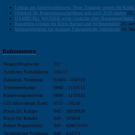
Umbau am Alsterwanderweg: Neue Zugänge sorgen für Kritik 
Ohlsdorf 30: Konzeptausschreibung soll noch 2026 starten
21. 
HAMBURG WASSER weist Gerüchte über Baumängel beim Koop
Baustellen-Update für Klein Borstel und Wellingsbüttel
25. Jun
Meinungsbeitrag zur geplante Fahrradstraße Stübeheide
10. Ma
Rufnummern
Notarzt/Feuerwehr
112
Ärztlicher Notfalldienst:
116117
Zahnärztl. Notdienst:
01805 – 050518
Telefonseelsorge:
0800 – 1110111
Kindersorgentelefon:
0800 – 1110333
Gift-Infozentrum Nord:
0551 – 19240
Praxis Dr. Kamps
040 – 50018939
Praxis Dr. Rehder
040 – 595958
Polizei Poppenbüttel:
040 – 428653510
Tierärztlicher Notdienst:
040 – 434379