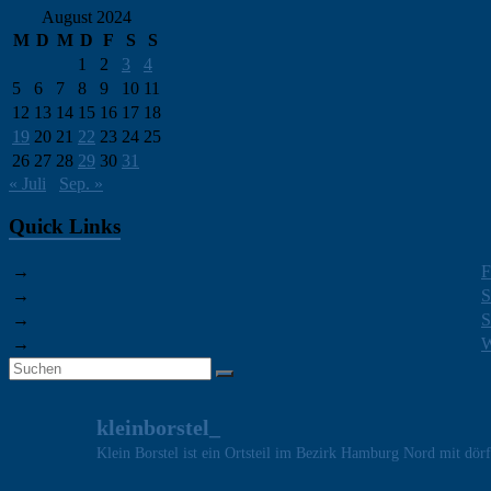
August 2024
M
D
M
D
F
S
S
1
2
3
4
5
6
7
8
9
10
11
12
13
14
15
16
17
18
19
20
21
22
23
24
25
26
27
28
29
30
31
« Juli
Sep. »
Quick Links
→
→
S
→
S
→
W
kleinborstel_
Klein Borstel ist ein Ortsteil im Bezirk Hamburg Nord mit dör