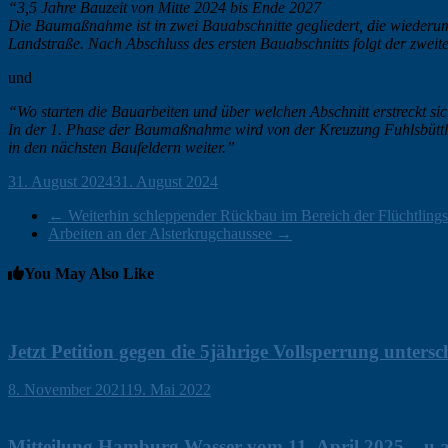
“3,5 Jahre Bauzeit von Mitte 2024 bis Ende 2027
Die Baumaßnahme ist in zwei Bauabschnitte gegliedert, die wiederum
Landstraße. Nach Abschluss des ersten Bauabschnitts folgt der zwei
und
“Wo starten die Bauarbeiten und über welchen Abschnitt erstreckt sic
In der 1. Phase der Baumaßnahme wird von der Kreuzung Fuhlsbüttle
in den nächsten Baufeldern weiter.”
ohirte
31. August 2024
31. August 2024
Hamburg
,
Klein
←
Weiterhin schleppender Rückbau im Bereich der Flüchtlings
Borstel
,
Arbeiten an der Alsterkrugchaussee
→
News
You May Also Like
Jetzt Petition gegen die 5jährige Vollsperrung untersc
ohirte
8. November 2021
19. Mai 2022
Mitteilung Hamburg Wasser vom 11. April 2025 – u.a.