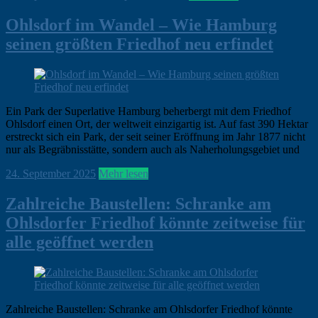
Klein
Borstel
,
Ohlsdorf im Wandel – Wie Hamburg
News
seinen größten Friedhof neu erfindet
Ein Park der Superlative Hamburg beherbergt mit dem Friedhof
Ohlsdorf einen Ort, der weltweit einzigartig ist. Auf fast 390 Hektar
erstreckt sich ein Park, der seit seiner Eröffnung im Jahr 1877 nicht
nur als Begräbnisstätte, sondern auch als Naherholungsgebiet und
ohirte
24. September 2025
Hamburg
Mehr lesen
,
Klein
Borstel
,
Zahlreiche Baustellen: Schranke am
News
Ohlsdorfer Friedhof könnte zeitweise für
alle geöffnet werden
Zahlreiche Baustellen: Schranke am Ohlsdorfer Friedhof könnte