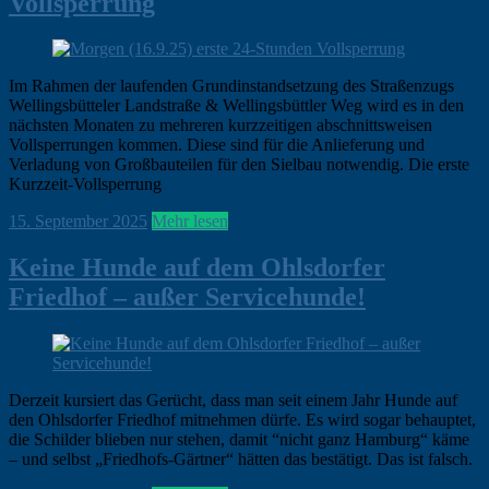
Vollsperrung
Im Rahmen der laufenden Grundinstandsetzung des Straßenzugs
Wellingsbütteler Landstraße & Wellingsbüttler Weg wird es in den
nächsten Monaten zu mehreren kurzzeitigen abschnittsweisen
Vollsperrungen kommen. Diese sind für die Anlieferung und
Verladung von Großbauteilen für den Sielbau notwendig. Die erste
Kurzzeit-Vollsperrung
ohirte
15. September 2025
Hamburg
Mehr lesen
,
Klein
Borstel
,
Keine Hunde auf dem Ohlsdorfer
News
Friedhof – außer Servicehunde!
Derzeit kursiert das Gerücht, dass man seit einem Jahr Hunde auf
den Ohlsdorfer Friedhof mitnehmen dürfe. Es wird sogar behauptet,
die Schilder blieben nur stehen, damit “nicht ganz Hamburg“ käme
– und selbst „Friedhofs-Gärtner“ hätten das bestätigt. Das ist falsch.