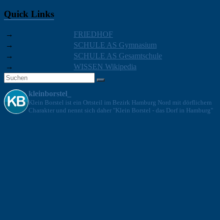
Quick Links
→
FRIEDHOF
→
SCHULE AS Gymnasium
→
SCHULE AS Gesamtschule
→
WISSEN Wikipedia
kleinborstel_
Klein Borstel ist ein Ortsteil im Bezirk Hamburg Nord mit dörflichem
Charakter und nennt sich daher "Klein Borstel - das Dorf in Hamburg"