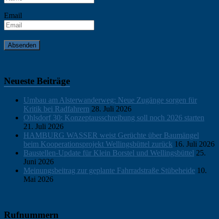
Email
Neueste Beiträge
Umbau am Alsterwanderweg: Neue Zugänge sorgen für
Kritik bei Radfahrern
28. Juli 2026
Ohlsdorf 30: Konzeptausschreibung soll noch 2026 starten
21. Juli 2026
HAMBURG WASSER weist Gerüchte über Baumängel
beim Kooperationsprojekt Wellingsbüttel zurück
16. Juli 2026
Baustellen-Update für Klein Borstel und Wellingsbüttel
25.
Juni 2026
Meinungsbeitrag zur geplante Fahrradstraße Stübeheide
10.
Mai 2026
Rufnummern