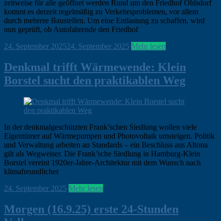
zeitweise für alle geöffnet werden Rund um den Friedhof Ohlsdorf
kommt es derzeit regelmäßig zu Verkehrsproblemen, vor allem
durch mehrere Baustellen. Um eine Entlastung zu schaffen, wird
nun geprüft, ob Autofahrende den Friedhof
ohirte
24. September 2025
24. September 2025
Hamburg
Mehr lesen
,
Klein
Borstel
,
Denkmal trifft Wärmewende: Klein
News
Borstel sucht den praktikablen Weg
In der denkmalgeschützten Frank’schen Siedlung wollen viele
Eigentümer auf Wärmepumpen und Photovoltaik umsteigen. Politik
und Verwaltung arbeiten an Standards – ein Beschluss aus Altona
gilt als Wegweiser. Die Frank’sche Siedlung in Hamburg-Klein
Borstel vereint 1920er-Jahre-Architektur mit dem Wunsch nach
klimafreundlicher
ohirte
24. September 2025
Hamburg
Mehr lesen
,
Klein
Borstel
,
Morgen (16.9.25) erste 24-Stunden
News