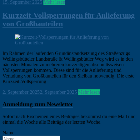
ohirte
15. September 2025
Hamburg
Mehr lesen
,
Klein
Borstel
,
Kurzzeit-Vollsperrungen für Anlieferung
News
von Großbauteilen
Im Rahmen der laufenden Grundinstandsetzung des Straßenzugs
Wellingsbütteler Landstraße & Wellingsbüttler Weg wird es in den
nächsten Monaten zu mehreren kurzzeitigen abschnittsweisen
Vollsperrungen kommen. Diese sind für die Anlieferung und
Verladung von Großbauteilen für den Sielbau notwendig. Die erste
Kurzzeit-Vollsperrung
ohirte
2. September 2025
2. September 2025
Hamburg
Mehr lesen
,
Klein
Borstel
,
Anmeldung zum Newsletter
News
Sofort nach Erscheinen eines Beitrages bekommst du eine Mail und
einmal die Woche alle Beiträge der letzten Woche.
Name