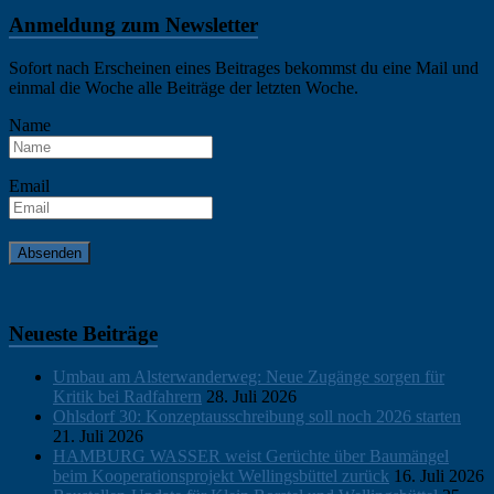
Klein
Borstel
,
Anmeldung zum Newsletter
News
Sofort nach Erscheinen eines Beitrages bekommst du eine Mail und
einmal die Woche alle Beiträge der letzten Woche.
Name
Email
Neueste Beiträge
Umbau am Alsterwanderweg: Neue Zugänge sorgen für
Kritik bei Radfahrern
28. Juli 2026
Ohlsdorf 30: Konzeptausschreibung soll noch 2026 starten
21. Juli 2026
HAMBURG WASSER weist Gerüchte über Baumängel
beim Kooperationsprojekt Wellingsbüttel zurück
16. Juli 2026