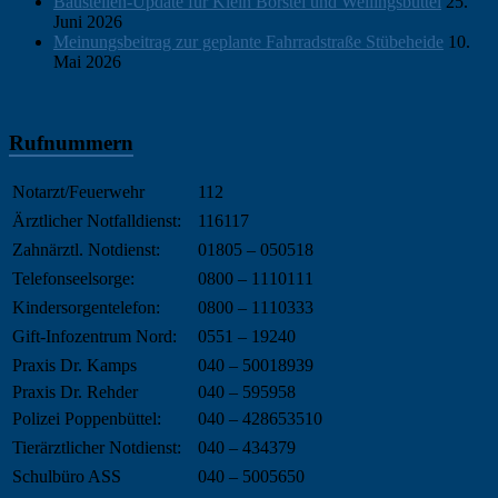
Baustellen-Update für Klein Borstel und Wellingsbüttel
25.
Juni 2026
Meinungsbeitrag zur geplante Fahrradstraße Stübeheide
10.
Mai 2026
Rufnummern
Notarzt/Feuerwehr
112
Ärztlicher Notfalldienst:
116117
Zahnärztl. Notdienst:
01805 – 050518
Telefonseelsorge:
0800 – 1110111
Kindersorgentelefon:
0800 – 1110333
Gift-Infozentrum Nord:
0551 – 19240
Praxis Dr. Kamps
040 – 50018939
Praxis Dr. Rehder
040 – 595958
Polizei Poppenbüttel:
040 – 428653510
Tierärztlicher Notdienst:
040 – 434379
Schulbüro ASS
040 – 5005650