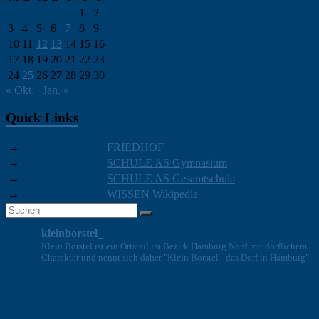
1
2
3
4
5
6
7
8
9
10
11
12
13
14
15
16
17
18
19
20
21
22
23
24
25
26
27
28
29
30
« Okt.
Jan. »
Quick Links
→
FRIEDHOF
→
SCHULE AS Gymnasium
→
SCHULE AS Gesamtschule
→
WISSEN Wikipedia
kleinborstel_
Klein Borstel ist ein Ortsteil im Bezirk Hamburg Nord mit dörflichem
Charakter und nennt sich daher "Klein Borstel - das Dorf in Hamburg"